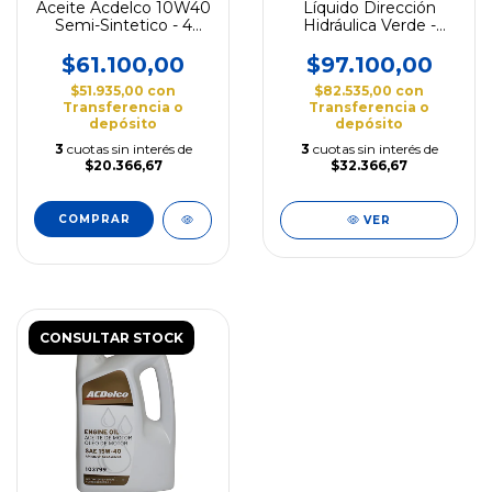
Aceite Acdelco 10W40
Líquido Dirección
Semi-Sintetico - 4
Hidráulica Verde -
Litros
Volkswagen Varios
Modelos
$61.100,00
$97.100,00
$51.935,00
con
$82.535,00
con
Transferencia o
Transferencia o
depósito
depósito
3
cuotas sin interés de
3
cuotas sin interés de
$20.366,67
$32.366,67
VER
CONSULTAR STOCK