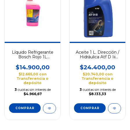
Líquido Refrigerante
Aceite 1 L. Dirección /
Bosch Rojo 1L
Hidráulica Atf D Iii
Orgánico
101996
$14.900,00
$24.400,00
$12.665,00
con
$20.740,00
con
Transferencia o
Transferencia o
depósito
depósito
3
cuotas sin interés de
3
cuotas sin interés de
$4.966,67
$8.133,33