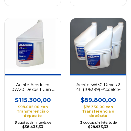
Aceite Acedelco
Aceite 5W30 Dexos 2
0W20 Dexos 1 Gen 2
4L (106399) -Acdelco-
4L (2641309)
$115.300,00
$89.800,00
$98.005,00
con
$76.330,00
con
Transferencia o
Transferencia o
depósito
depósito
3
cuotas sin interés de
3
cuotas sin interés de
$38.433,33
$29.933,33